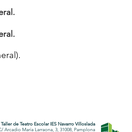
ral.
ral.
eral).
Taller de Teatro Escolar IES Navarro Villoslada
C/ Arcadio María Larraona, 3, 31008, Pamplona