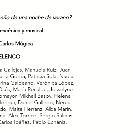
ueño de una noche de verano?
escénica y musical
Carlos Múgica
ELENCO
 Callejas, Manuela Ruiz, Juan
arta Gorría, Patricia Sola, Nadia
arina Galdeano, Verónica López,
Osés, María Recalde, Josselyne
tomayor
​, Mikhail Basov, Helena
ldegui, Daniel Gallego, Nerea
ado, Maite Herranz, Alba Marín,
a, Alex Torrico, Sergio Salinas,
arlos Ibáñez, Pablo Echániz.