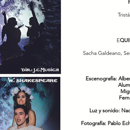
Trist
E
QUI
Sacha Galdeano, Se
Escenografía
: Albe
Alum
Mig
Fern
Luz y sonido:
Nac
Fotografía
: Pablo Ec