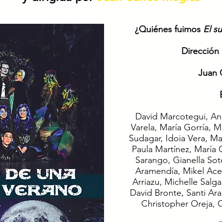
¿Quiénes fuimos
El s
Dirección 
Juan 
David Marcotegui, Ana
Varela, María Gorría, M
Sudagar, Idoia Vera, M
Paula Martínez, María 
Sarango, Gianella So
Aramendía, Mikel Ace
Arriazu, Michelle Salg
David Bronte, Santi Aran
Christopher Oreja, C