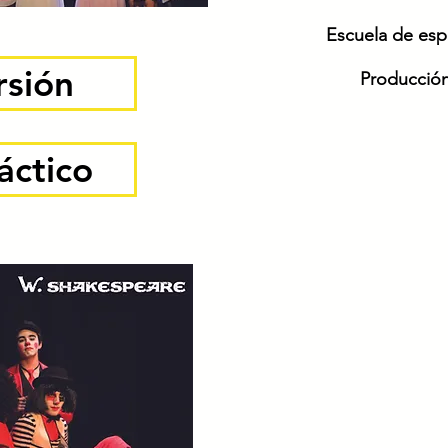
Escuela
de esp
rsión
Producció
áctico