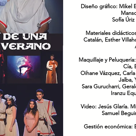
Diseño gráfico:
Mikel 
Manso
Sofía Úriz
Materiales didáctico
Catalán, Esther Vill
Maquillaje y Peluquería
Cía, 
Oihane Vázquez, Carla
Jalba, 
Sara Gurucharri, Gera
Iranzu Equ
Video:
Jesús Glaría. M
Samuel Beguiri
Gestión económica:
E