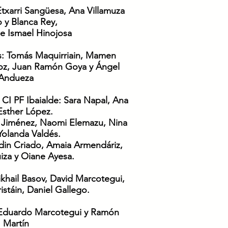
Etxarri Sangüesa, Ana Villamuza
 y Blanca Rey,
 e Ismael Hinojosa
s
: Tomás Maquirriain, Mamen
ahoz, Juan Ramón Goya y Ángel
Andueza
: CI PF Ibaialde: Sara Napal, Ana
Esther López.
 Jiménez, Naomi Elemazu, Nina
Yolanda Valdés.
ldin Criado, Amaia Armendáriz,
iza y Oiane Ayesa.
ikhail Basov, David Marcotegui,
stáin, Daniel Gallego.
duardo Marcotegui y Ramón
Martín