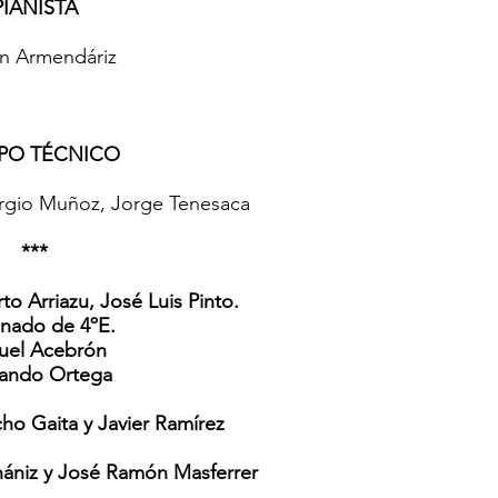
PIANISTA
án Armendáriz
PO TÉCNICO
rgio Muñoz, Jorge Tenesaca
***
rto Arriazu, José Luis Pinto.
nado de 4ºE.
uel Acebrón
ando Ortega
ho Gaita y Javier Ramírez
hániz y José Ramón Masferrer