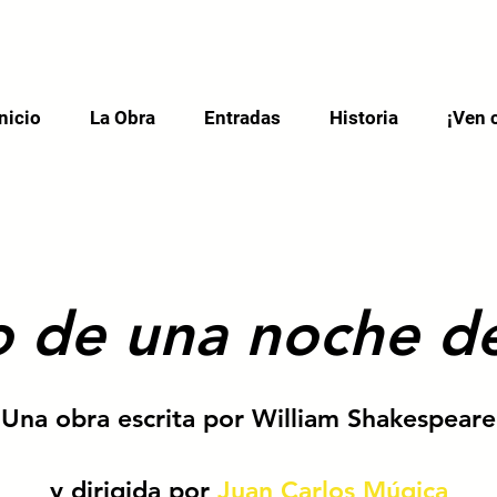
Inicio
La Obra
Entradas
Historia
¡Ven 
o de una noche d
Una obra escrita por William Shakespeare
y dirigida por
Juan Carlos Múgica